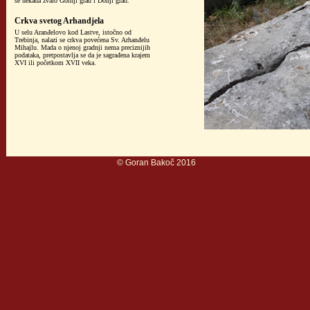
se nekada zvalo Gornji grad i Donji grad.
Crkva svetog Arhandjela
U selu Aranđelovo kod Lastve, istočno od
Trebinja, nalazi se crkva povećena Sv. Arhanđelu
Mihajlu. Mada o njenoj gradnji nema preciznijih
podataka, pretpostavlja se da je sagrađena krajem
XVI ili početkom XVII veka.
© Goran Bak