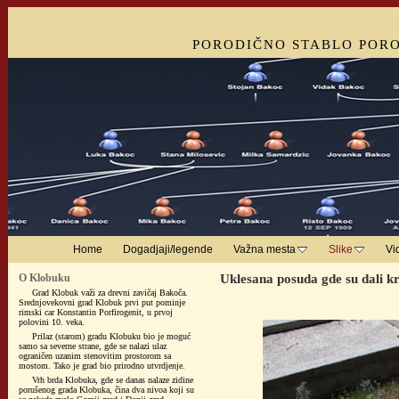
PORODIČNO STABLO POR
Home
Dogadjaji/legende
Važna mesta
Slike
Vi
O Klobuku
Uklesana posuda gde su dali kr
Grad Klobuk važi za drevni zavičaj Bakoča.
Srednjovekovni grad Klobuk prvi put pominje
rimski car Konstantin Porfirogenit, u prvoj
polovini 10. veka.
Prilaz (starom) gradu Klobuku bio je moguć
samo sa severne strane, gde se nalazi ulaz
ograničen uzanim stenovitim prostorom sa
mostom. Tako je grad bio prirodno utvrdjenje.
Vrh brda Klobuka, gde se danas nalaze zidine
porušenog grada Klobuka, čina dva nivoa koji su