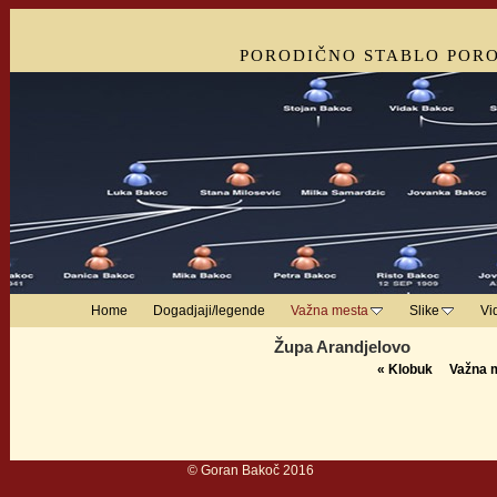
PORODIČNO STABLO POR
Home
Dogadjaji/legende
Važna mesta
Slike
Vi
Župa Arandjelovo
«
Klobuk
Važna 
© Goran Bak